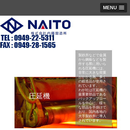
MENU
製鉄所などで金属
から鋼板などを製
作する際に用いら
れる圧延機には、
非常に大きな荷重
がかかる為、多く
の鍛造品が使用さ
れています。
わが社は圧延機の
圧延機
最重要部品である
バックアップロー
ルを中心に、様々
な部品を手掛けて
おり、国内各地の
大手製鉄所に導入
されています。