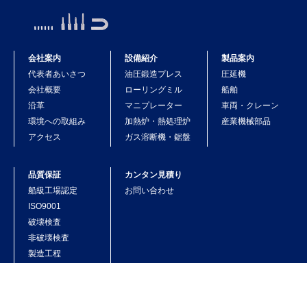
会社案内
設備紹介
製品案内
代表者あいさつ
油圧鍛造プレス
圧延機
会社概要
ローリングミル
船舶
沿革
マニプレーター
車両・クレーン
環境への取組み
加熱炉・熱処理炉
産業機械部品
アクセス
ガス溶断機・鋸盤
品質保証
カンタン見積り
船級工場認定
お問い合わせ
ISO9001
破壊検査
非破壊検査
製造工程