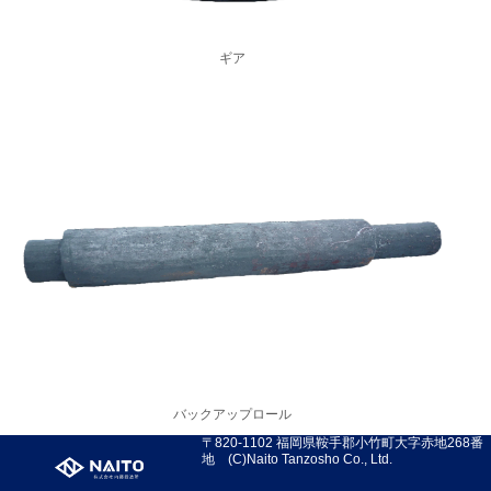
ギア
バックアップロール
〒820-1102 福岡県鞍手郡小竹町大字赤地268番
地 (C)Naito Tanzosho Co., Ltd.